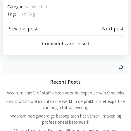
Categories:
Vrije tijd
Tags:
No Tag
Post
Post
Previous post
Next post
navigation
navigation
Comments are closed
Search
Recent Posts
Waarom chiefs of staff kiezen voor de expertise van Smeenks
Een sportschool inrichten die werkt in de praktijk met expertise
van begin tot oplevering
Waarom hoogwaardige betonplaten het verschil maken bij
professioneel betonwerk
Met de trein naar Engeland dit moet je weten voor een