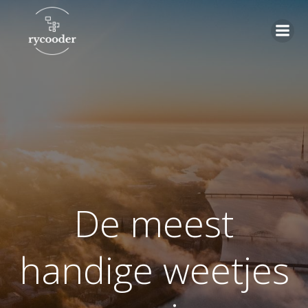
Skip
to
content
De meest
handige weetjes