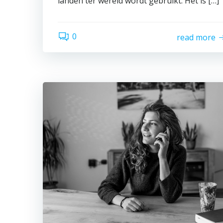
landen ter wereld wordt gebruikt. Het is […]
0
read more