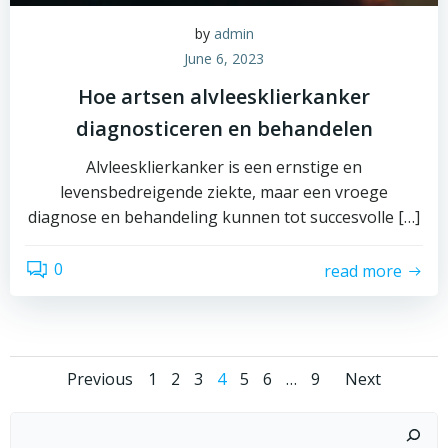
by
admin
June 6, 2023
Hoe artsen alvleesklierkanker
diagnosticeren en behandelen
Alvleesklierkanker is een ernstige en
levensbedreigende ziekte, maar een vroege
diagnose en behandeling kunnen tot succesvolle […]
0
read more
Posts
Posts
Posts
Page
Page
Page
Page
Page
Page
Page
Previous
1
2
3
4
5
6
…
9
Next
navigation
navigation
navig
Search